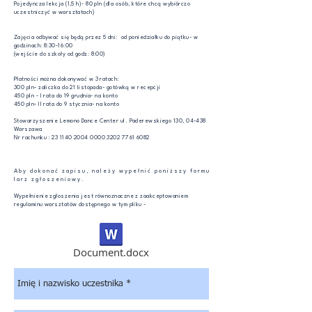
Pojedyncza lekcja (1,5 h)- 80 pln (dla osób, które chcą wybiórczo
uczestniczyć w warsztatach)
Zajęcia odbywać się będą przez 5 dni: od poniedziałku do piątku- w
godzinach: 8:30-16:00
(wejście do szkoły od godz: 8:00)
Płatności można dokonywać w 3 ratach:
300 pln- zaliczka do 21 listopada- gotówką w recepcji
450 pln - I rata do 19 grudnia- na konto
450 pln- II rata do 9 stycznia- na konto
Stowarzyszenie Lemono Dance Center ul. Paderewskiego 130, 04-438
Warszawa
Nr rachunku :
23 1140 2004 0000
3202 7761 6082
A b y d o k o n a ć z a p i s u , n a l e ż y w y p e ł n i ć p o n i ż s z y f o r m u
l a r z z g ł o s z e n i o w y .
Wypełnienie zgłoszenia jest równoznaczne z zaakceptowaniem
regulaminu warsztatów dostępnego w tym pliku -
Document.docx