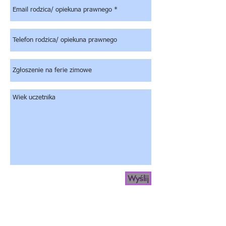
Wyślij
Zgadzam się na przetwarzanie moich danych osobowych i danych osobowych
mojego dziecka (imię,nazwisko, wiek, numer telefonu, adres email) przez
Stowarzyszenie Lemono Dance Center z siedzibą przy ul. Paderewskiego 130,