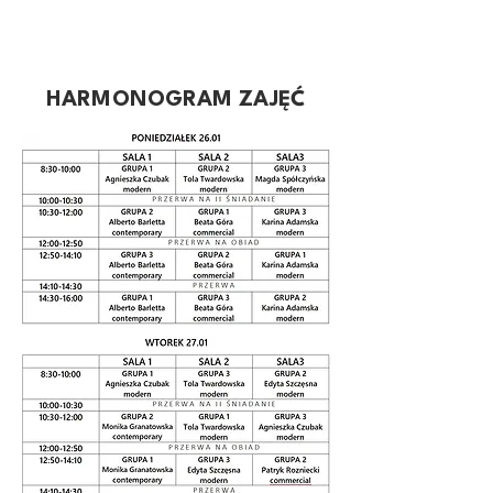
04-438 Warszawa w celu zapisania mojego dziecka na zajęcia prowadzone przez
Stowarzyszenie. Wyrażenie zgody jest dobrowolne. Mam prawo cofnięcia zgody
w dowolnym momencie bez wpływu na zgodność z prawem przetwarzania,
którego dokonano na podstawie zgody przed jej cofnięciem. Mam prawo
dostępu do treści swoich danych i ich sprostowania, usunięcia, ograniczenia
przetwarzania.
HARMONOGRAM ZAJĘĆ