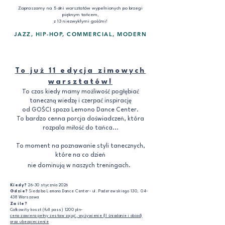
Zapraszamy na 5 dni warsztatów wypełnionych po brzegi
pięknym tańcem,
z 13 niezwykłymi gośćmi!
JAZZ, HIP-HOP, COMMERCIAL, MODERN
To już 11 edycja zimowych
warsztatów!
To czas kiedy mamy możliwość pogłębiać
taneczną wiedzę i czerpać inspirację
od GOŚCI spoza Lemono Dance Center.
To bardzo cenna porcja doświadczeń, która
rozpala miłość do tańca...
To moment na poznawanie styli tanecznych,
które na co dzień
nie dominują w naszych treningach.
Kiedy?
26-30 stycznia 2026
Gdzie?
Siedziba Lemono Dance Center- ul. Paderewskiego 130, 04-
438 Warszawa
Za ile?
Całkowity koszt (full pass) 1200 pln-
cena zawiera pełny zestaw zajęć, wyżywienie (II śniadanie i obiad)
oraz ubezpieczenie